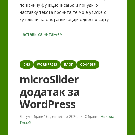
по начину функционисања и понуди. У
наставку текста прочитајте моје утиске о
куповини на овој апликацији односно сајту.
„Тему
Настави са читањем
доступан
и
у
Categories
Србији“
CMS
WORDPRESS
БЛОГ
СОФТВЕР
microSlider
додатак за
WordPress
Датум објаве
16. децембар 2020.
Објавио
Никола
Томић