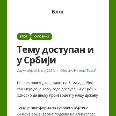
Category:
Блог
Categories
БЛОГ
КУПОВИНА
Тему доступан и
у Србији
Датум објаве
8. мај 2024.
Објавио
Никола Томић
Пре неколико дана, односно 5. маја, добио
сам мејл да је Тему сада доступан и у Србији,
односно да шаљу производе и у нашу државу.
Тему је платформа за куповину јефтине
кинеске робе, веома подсећа на Алиекспрес