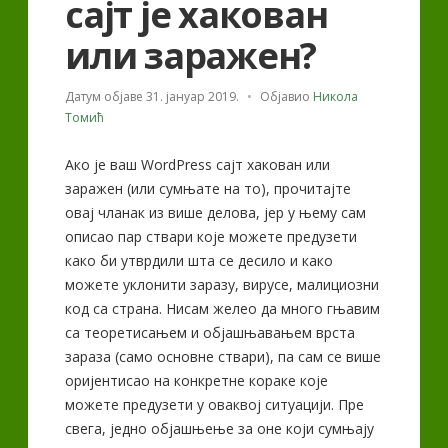
сајт је хакован
или заражен?
Датум објаве
31. јануар 2019.
Објавио
Никола
Томић
Ако је ваш WordPress сајт хакован или
заражен (или сумњате на то), прочитајте
овај чланак из више делова, јер у њему сам
описао пар ствари које можете предузети
како би утврдили шта се десило и како
можете уклонити заразу, вирусе, малициозни
код са страна. Нисам желео да много гњавим
са теоретисањем и објашњавањем врста
зараза (само основне ствари), па сам се више
оријентисао на конкретне кораке које
можете предузети у оваквој ситуацији. Пре
свега, једно објашњење за оне који сумњају