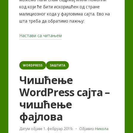
код који ће бити искоришћен од стране
малициозног кода у фајловима сајта. Ево на
шта треба да обратимо пажњу:
„Чићшење
Настави са читањем
базе
података
зараженог
Categories
WordPress
WORDPRESS
ЗАШТИТА
сајта“
Чишћење
WordPress сајта –
чишћење
фајлова
Датум објаве
1. фебруар 2019.
Објавио
Никола