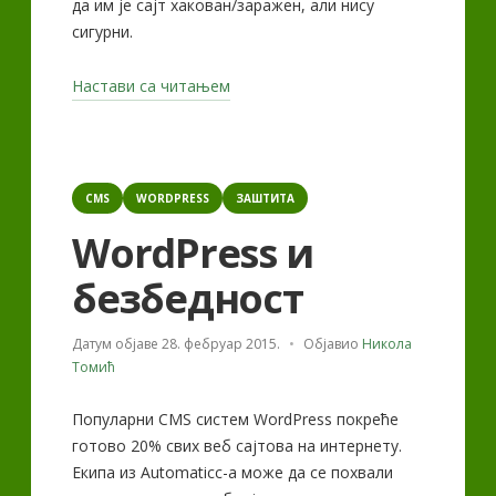
да им је сајт хакован/заражен, али нису
сигурни.
„Ваш
Настави са читањем
WordPress
сајт
је
Categories
хакован
CMS
WORDPRESS
ЗАШТИТА
или
WordPress и
заражен?“
безбедност
Датум објаве
28. фебруар 2015.
Објавио
Никола
Томић
Популарни CMS систем WordPress покреће
готово 20% свих веб сајтова на интернету.
Екипа из Automaticc-a може да се похвали