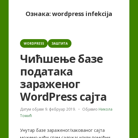
Ознака:
wordpress infekcija
Categories
WORDPRESS
ЗАШТИТА
Чићшење базе
података
зараженог
WordPress сајта
Датум објаве
9. фебруар 2019.
Објавио
Никола
Томић
Унутар базе зараженог/хакованог сајта
можемо наћи спам садржај и/или помоћни