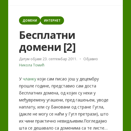
шта
би
Categories
требало
ДОМЕНИ
ИНТЕРНЕТ
да
Бесплатни
знате“
домени [2]
Датум објаве
23. септембар 2011.
Објавио
Никола Томић
У
чланку
који сам писао још у децембру
прошле године, представио сам доста
бесплатних домена, од којих су неки у
међувремену угашени, пред гашењем, уводе
наплату, или су бановани од стране Гугла,
(дакле не могу се наћи у Гугл претрази), што
их чини практично невидљивим.Погледајмо
шта се дешавало са доменима са те листе…