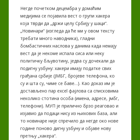
Негде почетком децембра у домаћим
медијима се појавила вест о групи хакера
која тврди да „држи целу Србију у шаци“.
„Новинари“ (изгледа да ће ми у овом тексту
требати много наводника), гладни
бомбастичних наслова у данима када немају
вест да је некоме испала сиса или неку
политичку бљувотину, једва су дочекали да
подигну узбуну: хакери имају податке свих
грађана србије (ЈМБГ, бројеве телефона, ко
су и шта су, чиме се баве…). Као доказ им је
достављено пар excel фајлова са списковима
неколико стотина особа (имена, адресе, јмбг,
телефони). МУП је прилично брзо реаговао и
изјавио да подаци нису из њихових база, али
то новинаре није спречило да негде око нове
године поново дигну узбуну и објаве нову
претњу „хакера“.