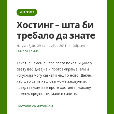
Categories
ИНТЕРНЕТ
Хостинг – шта би
требало да знате
Датум објаве
29. септембар 2011.
Објавио
Никола Томић
Текст је намењен пре свега почетницима у
свету веб дизајна и програмирања, али и
искуснији могу сазнати нешто ново. Дакле,
као што се из наслова може закључити,
представљам вам врсте хостинга, њихову
намену, предности, мане и савете.
„Хостинг
Настави са читањем
–