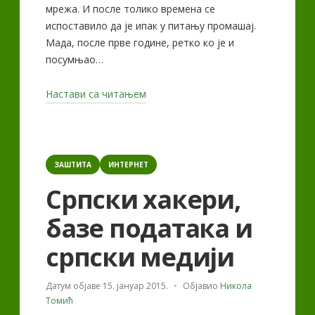
мрежа. И после толико времена се
испоставило да је ипак у питању промашај.
Мада, после прве године, ретко ко је и
посумњао…
„Google+
Настави са читањем
–
после
8
Categories
година“
ЗАШТИТА
ИНТЕРНЕТ
Српски хакери,
базе података и
српски медији
Датум објаве
15. јануар 2015.
Објавио
Никола
Томић