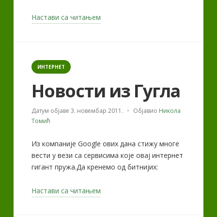
„Српски
Настави са читањем
хакери,
базе
података
Categories
и
ИНТЕРНЕТ
српски
Новости из Гугла
медији“
Датум објаве
3. новембар 2011.
Објавио
Никола
Томић
Из компаније Google ових дана стижу многе
вести у вези са сервисима које овај интернет
гигант пружа.Да кренемо од битнијих:
„Новости
Настави са читањем
из
Гугла“