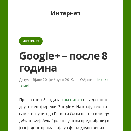
Category:
Интернет
Categories
ИНТЕРНЕТ
Google+ – после 8
година
Датум објаве
20. фебруар 2019.
Објавио
Никола
Томић
Пре готово 8 година
сам писао
о тада новој
друштвеној мрежи Google+. На крају текста
сам закључио да ће исти бити нешто између
„убице Фејсбука“ (како су неки предвиђали) и
још једног промашаја у сфери друштвених