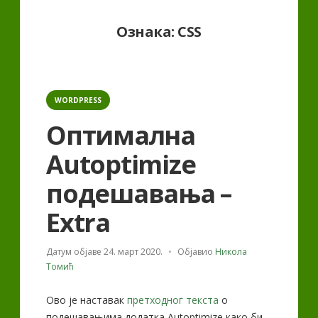
Ознака:
CSS
Categories
WORDPRESS
Оптимална
Autoptimize
подешавања –
Extra
Датум објаве
24. март 2020.
Објавио
Никола
Томић
Ово је наставак
претходног текста
о
подешавањима додатка Autoptimize како би