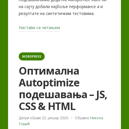
на сајту добили најбоље перформансе а и
резултате на синтетичким тестовима.
„Оптимална
Настави са читањем
Autoptimize
подешавања
–
Categories
Extra“
WORDPRESS
Оптимална
Autoptimize
подешавања – JS,
CSS & HTML
Датум објаве
22. јануар 2020.
Објавио
Никола
Томић