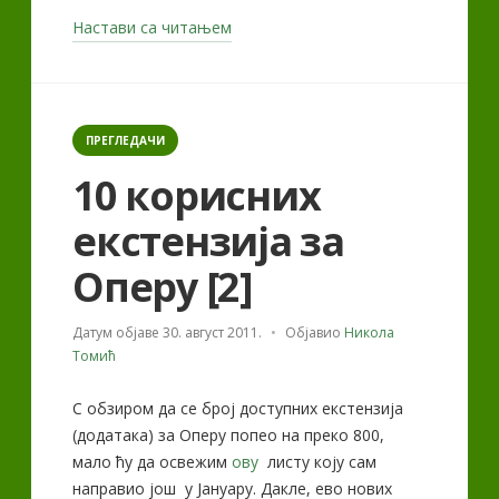
„Opera
Настави са читањем
–
како
да…“
Categories
ПРЕГЛЕДАЧИ
10 корисних
екстензија за
Оперу [2]
Датум објаве
30. август 2011.
Објавио
Никола
Томић
С обзиром да се број доступних екстензија
(додатака) за Оперу попео на преко 800,
мало ћу да освежим
ову
листу коју сам
направио још у Јануару. Дакле, ево нових