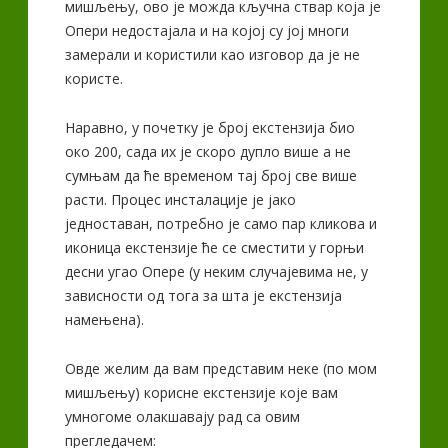
мишљењу, ово је можда кључна ствар која је
Опери недостајала и на којој су јој многи
замерали и користили као изговор да је не
користе.
Наравно, у почетку је број екстензија био
око 200, сада их је скоро дупло више а не
сумњам да ће временом тај број све више
расти. Процес инсталације је јако
једноставан, потребно је само пар кликова и
иконица екстензије ће се сместити у горњи
десни угао Опере (у неким случајевима не, у
зависности од тога за шта је екстензија
намењена).
Овде желим да вам представим неке (по мом
мишљењу) корисне екстензије које вам
умногоме олакшавају рад са овим
прегледачем: