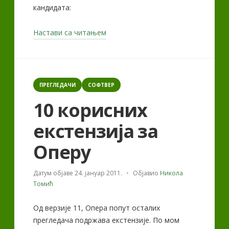
кандидата:
„10
Настави са читањем
корисних
екстензија
за
Categories
Оперу
ПРЕГЛЕДАЧИ
СОФТВЕР
[2]“
10 корисних
екстензија за
Оперу
Датум објаве
24. јануар 2011.
Објавио
Никола
Томић
Од верзије 11, Опера попут осталих
прегледача подржава екстензије. По мом