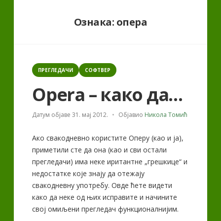
Ознака:
опера
Categories
ПРЕГЛЕДАЧИ
СОФТВЕР
Opera – како да…
Датум објаве
31. мај 2012.
Објавио
Никола Томић
Ако свакодневно користите Оперу (као и ја),
приметили сте да она (као и сви остали
прегледачи) има неке иритантне „грешкице“ и
недостатке које знају да отежају
свакодневну употребу. Овде ћете видети
како да неке од њих исправите и начините
свој омиљени прегледач функционалнијим.