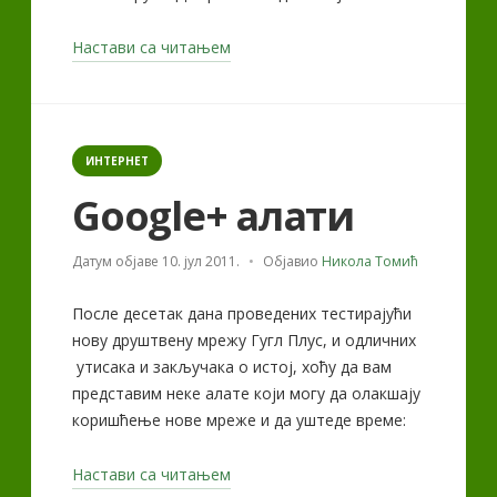
„Новости
Настави са читањем
из
Гугла“
Categories
ИНТЕРНЕТ
Google+ алати
Датум објаве
10. јул 2011.
Објавио
Никола Томић
После десетак дана проведених тестирајући
нову друштвену мрежу Гугл Плус, и одличних
утисака и закључака о истој, хоћу да вам
представим неке алате који могу да олакшају
коришћење нове мреже и да уштеде време:
„Google+
Настави са читањем