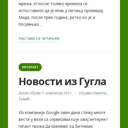
мрежа. И после толико времена се
испоставило да је ипак у питању промашај.
Мада, после прве године, ретко ко је и
посумњао…
„Google+
Настави са читањем
–
после
8
Categories
година“
ИНТЕРНЕТ
Новости из Гугла
Датум објаве
3. новембар 2011.
Објавио
Никола
Томић
Из компаније Google ових дана стижу многе
вести у вези са сервисима које овај интернет
гигант пружа.Да кренемо од битнијих: