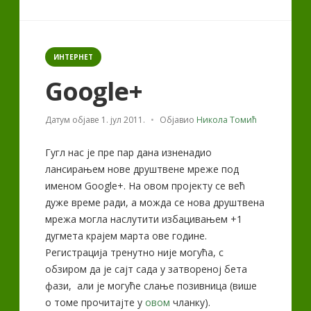
алати“
Categories
ИНТЕРНЕТ
Google+
Датум објаве
1. јул 2011.
Објавио
Никола Томић
Гугл нас је пре пар дана изненадио
лансирањем нове друштвене мреже под
именом Google+. На овом пројекту се већ
дуже време ради, а можда се нова друштвена
мрежа могла наслутити избацивањем +1
дугмета крајем марта ове године.
Регистрација тренутно није могућа, с
обзиром да је сајт сада у затвореној бета
фази, али је могуће слање позивница (више
о томе прочитајте у
овом
чланку).