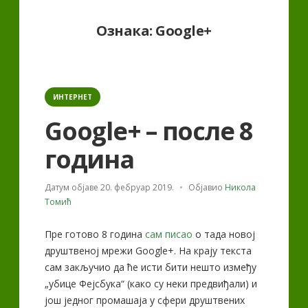
Ознака:
Google+
Categories
ИНТЕРНЕТ
Google+ – после 8
година
Датум објаве
20. фебруар 2019.
Објавио
Никола
Томић
Пре готово 8 година
сам писао
о тада новој
друштвеној мрежи Google+. На крају текста
сам закључио да ће исти бити нешто између
„убице Фејсбука“ (како су неки предвиђали) и
још једног промашаја у сфери друштвених