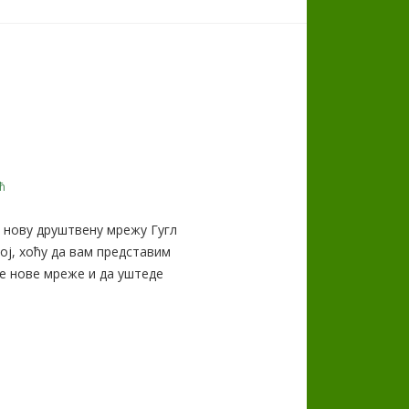
ћ
 нову друштвену мрежу Гугл
ој, хоћу да вам представим
е нове мреже и да уштеде