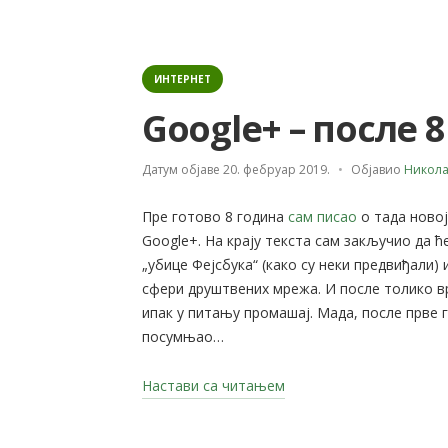
Categories
ИНТЕРНЕТ
Google+ – после 
Датум објаве
20. фебруар 2019.
Објавио
Никола
Пре готово 8 година
сам писао
о тада ново
Google+. На крају текста сам закључио да 
„убице Фејсбука“ (како су неки предвиђали) 
сфери друштвених мрежа. И после толико вр
ипак у питању промашај. Мада, после прве г
посумњао…
„Google+
Настави са читањем
–
после