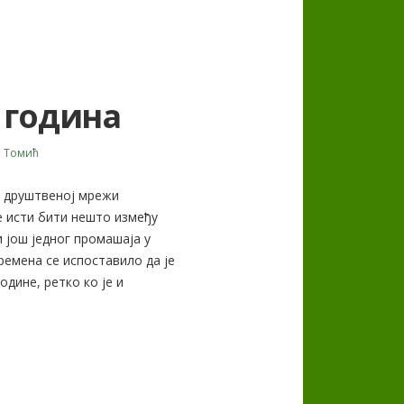
8 година
 Томић
ј друштвеној мрежи
ће исти бити нешто између
и још једног промашаја у
емена се испоставило да је
одине, ретко ко је и