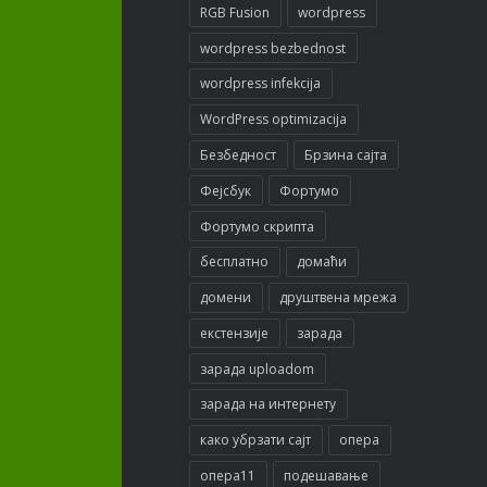
RGB Fusion
wordpress
wordpress bezbednost
wordpress infekcija
WordPress optimizacija
Безбедност
Брзина сајта
Фејсбук
Фортумо
Фортумо скрипта
бесплатно
домаћи
домени
друштвена мрежа
екстензије
зарада
зарада uploadom
зарада на интернету
како убрзати сајт
опера
опера11
подешавање