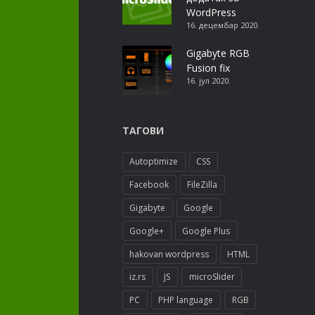
WordPress
16. децембар 2020.
Gigabyte RGB
Fusion fix
16. јул 2020.
ТАГОВИ
Autoptimize
CSS
Facebook
FileZilla
Gigabyte
Google
Google+
Google Plus
hakovan wordpress
HTML
iz.rs
JS
microSlider
PC
PHP language
RGB