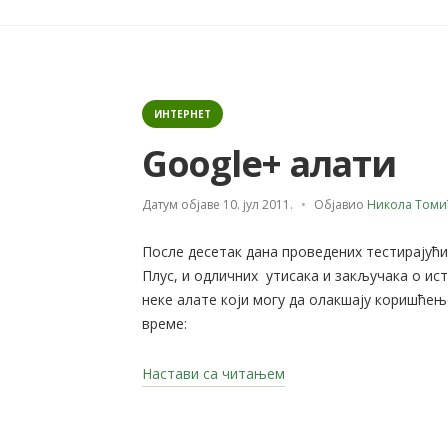
8
година“
Categories
ИНТЕРНЕТ
Google+ алати
Датум објаве
10. јул 2011.
Објавио
Никола Томи
После десетак дана проведених тестирајући
Плус, и одличних утисака и закључака о ист
неке алате који могу да олакшају коришћењ
време:
„Google+
Настави са читањем
алати“