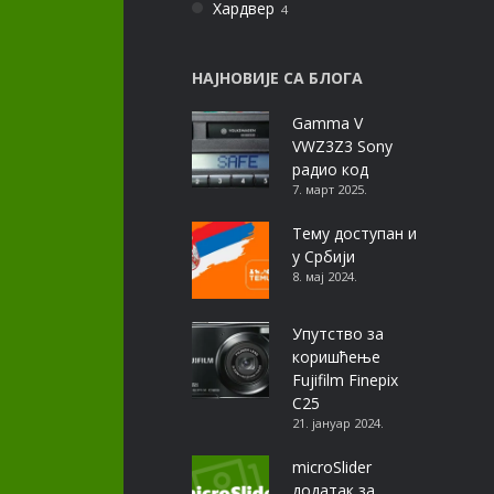
Хардвер
4
НАЈНОВИЈЕ СА БЛОГА
Gamma V
VWZ3Z3 Sony
радио код
7. март 2025.
Тему доступан и
у Србији
8. мај 2024.
Упутство за
коришћење
Fujifilm Finepix
C25
21. јануар 2024.
microSlider
додатак за