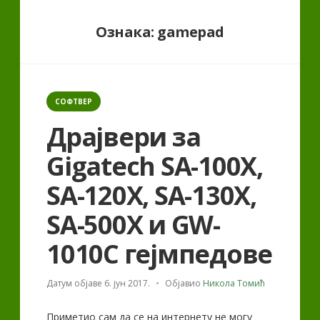
Ознака:
gamepad
Categories
СОФТВЕР
Драјвери за
Gigatech SA-100X,
SA-120X, SA-130X,
SA-500X и GW-
1010C гејмпедове
Датум објаве
6. јун 2017.
Објавио
Никола Томић
Приметио сам да се на интернету не могу