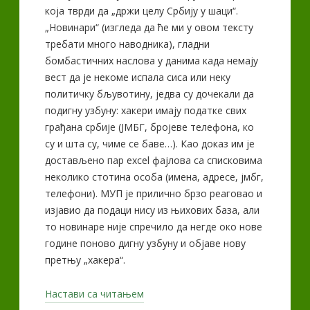
која тврди да „држи целу Србију у шаци“.
„Новинари“ (изгледа да ће ми у овом тексту
требати много наводника), гладни
бомбастичних наслова у данима када немају
вест да је некоме испала сиса или неку
политичку бљувотину, једва су дочекали да
подигну узбуну: хакери имају податке свих
грађана србије (ЈМБГ, бројеве телефона, ко
су и шта су, чиме се баве…). Као доказ им је
достављено пар excel фајлова са списковима
неколико стотина особа (имена, адресе, јмбг,
телефони). МУП је прилично брзо реаговао и
изјавио да подаци нису из њихових база, али
то новинаре није спречило да негде око нове
године поново дигну узбуну и објаве нову
претњу „хакера“.
„Српски
Настави са читањем
хакери,