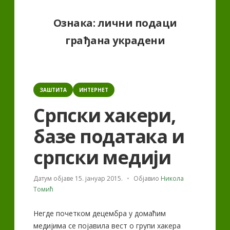
Ознака:
лични подаци
грађана украдени
Categories
ЗАШТИТА
ИНТЕРНЕТ
Српски хакери,
базе података и
српски медији
Датум објаве
15. јануар 2015.
Објавио
Никола
Томић
Негде почетком децембра у домаћим
медијима се појавила вест о групи хакера