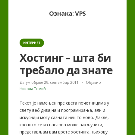
Ознака:
VPS
Categories
ИНТЕРНЕТ
Хостинг – шта би
требало да знате
Датум објаве
29. септембар 2011.
Објавио
Никола Томић
Текст је намењен пре свега почетницима у
свету веб дизајна и програмирања, али и
искуснији могу сазнати нешто ново. Дакле,
као што се из наслова може закључити,
представљам вам врсте хостинга, њихову