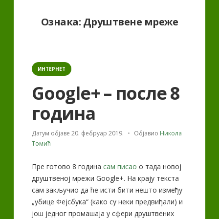
Ознака:
Друштвене мреже
Categories
ИНТЕРНЕТ
Google+ – после 8
година
Датум објаве
20. фебруар 2019.
Објавио
Никола
Томић
Пре готово 8 година
сам писао
о тада новој
друштвеној мрежи Google+. На крају текста
сам закључио да ће исти бити нешто између
„убице Фејсбука“ (како су неки предвиђали) и
још једног промашаја у сфери друштвених