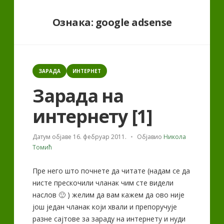
Ознака:
google adsense
Categories
ЗАРАДА
ИНТЕРНЕТ
Зарада на
интернету [1]
Датум објаве
16. фебруар 2011.
Објавио
Никола
Томић
Пре него што почнете да читате (надам се да
нисте прескочили чланак чим сте видели
наслов 🙂 ) желим да вам кажем да ово није
још један чланак који хвали и препоручује
разне сајтове за зараду на интернету и нуди