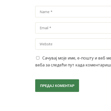
Name
*
Email
*
Website
Сачувај моје име, е-пошту и веб м
веба за следећи пут када коментариш