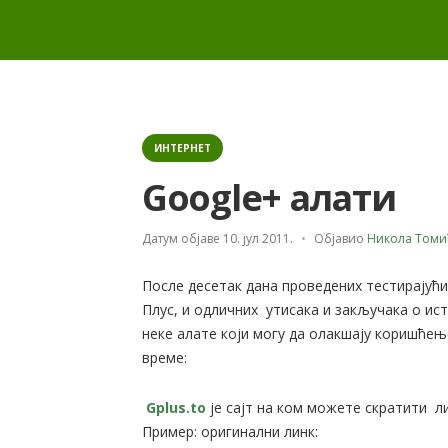
Categories
ИНТЕРНЕТ
Google+ алати
Датум објаве
10. јул 2011.
Објавио
Никола Томи
После десетак дана проведених тестирајући
Плус, и одличних утисака и закључака о ист
неке алате који могу да олакшају коришћењ
време:
Gplus.to
је сајт на ком можете скратити л
Пример: оригинални линк: