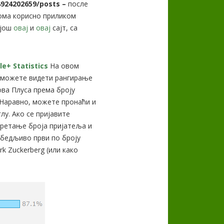
4924202659/posts –
после
еома корисно приликом
 још
овај
и
овај
сајт, са
e+ Statistics
На овом
у можете видети рангирање
ва Плуса према броју
 Наравно, можете пронаћи и
лу. Ако се пријавите
 кретање броја пријатеља и
Убедљиво први по броју
rk Zuckerberg (или како