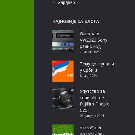
Хардвер
4
НАЈНОВИЈЕ СА БЛОГА
Gamma V
VWZ3Z3 Sony
радио код
7. март 2025.
Тему доступан и
у Србији
8. мај 2024.
Упутство за
коришћење
Fujifilm Finepix
C25
21. јануар 2024.
microSlider
додатак за