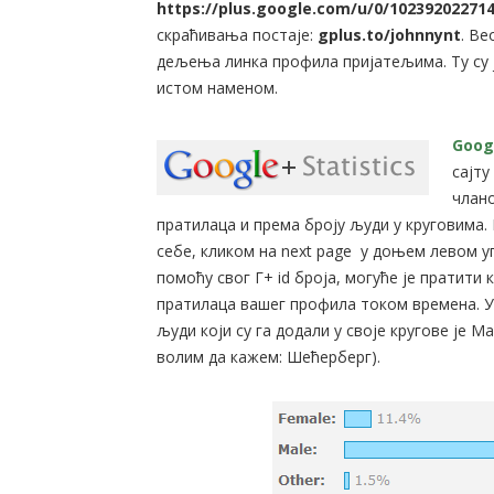
https://plus.google.com/u/0/10239202271
скраћивања постаје:
gplus.to/johnnynt
. В
дељења линка профила пријатељима. Ту су
истом наменом.
Googl
сајт
члано
пратилаца и према броју људи у круговима.
себе, кликом на next page у доњем левом уг
помоћу свог Г+ id броја, могуће је пратити
пратилаца вашег профила током времена. 
људи који су га додали у своје кругове је Ma
волим да кажем: Шећерберг).