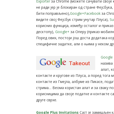
Exporter
за Chrome (можете сачувати своје к
не ради јер је блокиран од стране Фејсбука,
бити поправљено),
Google+Facebook
за Chro
видите свој Фејсбук стрим унутар Плуса),
Su
корисних функција, између осталог и приказ
десктопу),
Google+
за Оперу (приказ мобилне
Поред ових, постоји још доста додатака ко
специфичне задатке, али о њима у неком др
Google
назива 
алат, 
контакте и кругове из Плуса, а поред тога 
контакте из Гмејла, албуме из Пикасе, подат
стрима… Веома користан алат и за сваку п
корисницима да своје податке и контакте са
друге сврхе.
Google Plus Invitations
Сајт је замишљен ка