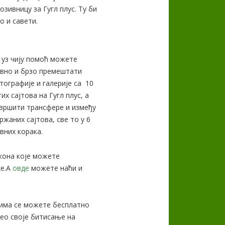
озивницу за Гугл плус. Ту би
о и савети.
 уз чију помоћ можете
авно и брзо премештати
ографије и галерије са 10
их сајтова на Гугл плус, а
вршити трансфере и између
ржаних сајтова, све то у 6
вних корака.
кона које можете
хе.А
овде
можете наћи и
ојима се можете бесплатно
чео своје битисање на