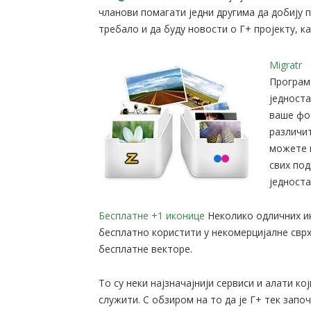
чланови помагати једни другима да добију п
требало и да буду новости о Г+ пројекту, ка
Migratr
Програм
једност
ваше фот
различит
можете 
свих под
једноста
Бесплатне +1 иконице
Неколико одличних и
бесплатно користити у некомерцијалне свр
бесплатне векторе.
То су неки најзначајнији сервиси и алати к
служити. С обзиром на то да је Г+ тек запо