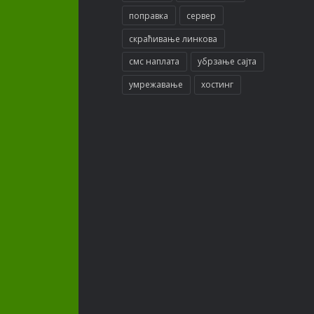
поправка
сервер
скраћивање линкова
смс наплата
убрзање сајта
умрежавање
хостинг