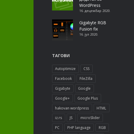
WordPress
16. децембар 2020.
Gigabyte RGB
Fusion fix
16. јул 2020.
ТАГОВИ
Autoptimize
CSS
Facebook
FileZilla
Gigabyte
Google
Google+
Google Plus
hakovan wordpress
HTML
iz.rs
JS
microSlider
PC
PHP language
RGB