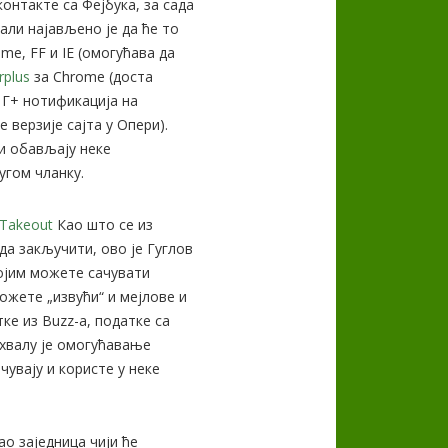
онтакте са Фејбука, за сада
 али најављено је да ће то
me, FF и IE (омогућава да
rplus
за Chrome (доста
 Г+ нотификација на
 верзије сајта у Опери).
ји обављају неке
угом чланку.
 Takeout
Као што се из
да закључити, ово је Гуглов
којим можете сачувати
можете „извући“ и мејлове и
ке из Buzz-a, податке са
охвалу је омогућавање
чувају и користе у неке
о заједница чији ће