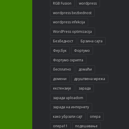
RGB Fusion
wordpress
wordpress bezbednost
wordpress infekcija
WordPress optimizacija
Безбедност
Брзина сајта
Фејсбук
Фортумо
Фортумо скрипта
бесплатно
домаћи
домени
друштвена мрежа
екстензије
зарада
зарада uploadom
зарада на интернету
како убрзати сајт
опера
опера11
подешавање