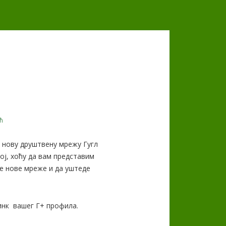
ћ
 нову друштвену мрежу Гугл
ој, хоћу да вам представим
е нове мреже и да уштеде
инк вашег Г+ профила.