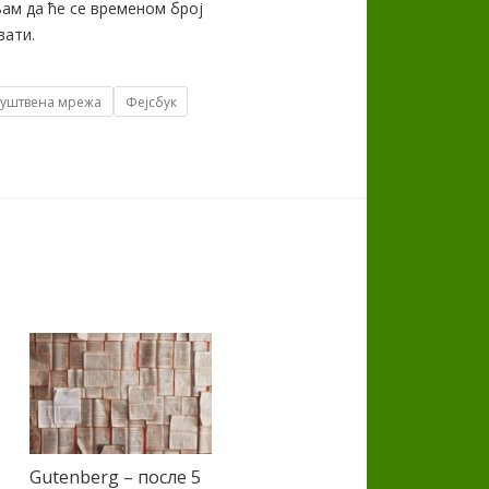
ам да ће се временом број
вати.
уштвена мрежа
Фејсбук
Gutenberg – после 5