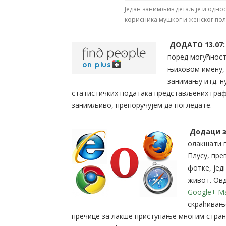
Један занимљив детаљ је и однос
корисника мушког и женског пола
ДОДАТО 13.07
поред могућност
њиховом имену, 
занимању итд. н
статистичких података представљених гра
занимљиво, препоручујем да погледате.
Додаци з
олакшати п
Плусу, пре
фотке, је
живот. Овд
Google+ M
скраћивањ
пречице за лакше приступање многим стран