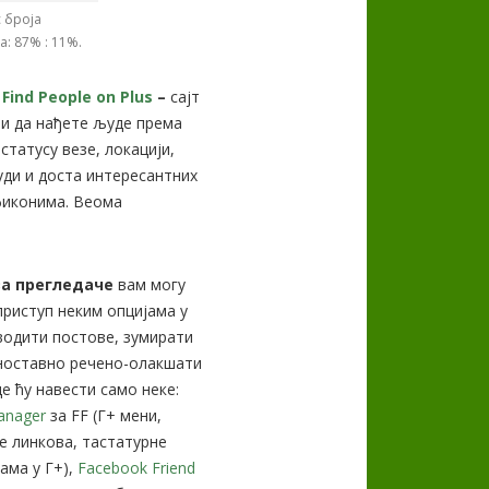
 броја
: 87% : 11%.
:
Find People on Plus
–
сајт
и да нађете људе према
статусу везе, локацији,
уди и доста интересантних
фиконима. Веома
а прегледаче
вам могу
риступ неким опцијама у
водити постове, зумирати
дноставно речено-олакшати
е ћу навести само неке:
anager
за FF (Г+ мени,
е линкова, тастатурне
ама у Г+),
Facebook Friend