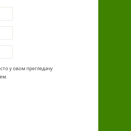
есто у овом прегледачу
ем.