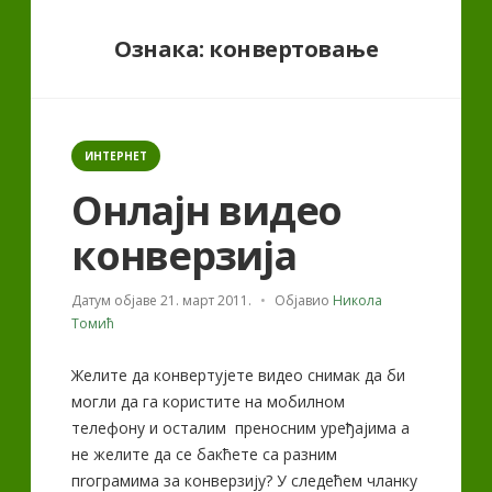
Ознака:
конвертовање
Categories
ИНТЕРНЕТ
Онлајн видео
конверзија
Датум објаве
21. март 2011.
Објавио
Никола
Томић
Желите да конвертујете видео снимак да би
могли да га користите на мобилном
телефону и осталим преносним уређајима а
не желите да се бакћете са разним
пrограмима за конверзију? У следећем чланку