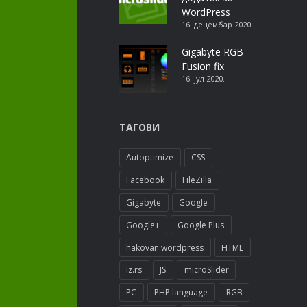
WordPress
16. децембар 2020.
Gigabyte RGB
Fusion fix
16. јул 2020.
ТАГОВИ
Autoptimize
CSS
Facebook
FileZilla
Gigabyte
Google
Google+
Google Plus
hakovan wordpress
HTML
iz.rs
JS
microSlider
PC
PHP language
RGB