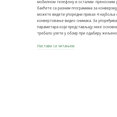
мобилном телефону и осталим преносним ур
бакћете са разним пrограмима за конверзиј
можете видети упoредни приказ 4 најбољa с
конвертовање видео снимака. За упоређив
параметара који представљају неке основн
требало узети у обзир при одабиру жељеног
„Онлајн
Настави са читањем
видео
конверзија“