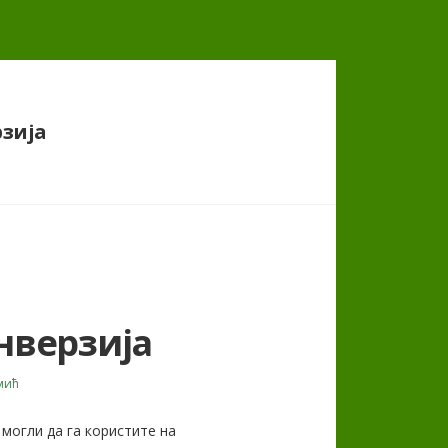
зија
нверзија
мић
 могли да га користите на