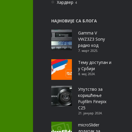
Хардвер
4
НАЈНОВИЈЕ СА БЛОГА
Gamma V
VWZ3Z3 Sony
радио код
7. март 2025.
Тему доступан и
у Србији
8. мај 2024.
Упутство за
коришћење
Fujifilm Finepix
C25
21. јануар 2024.
microSlider
додатак за