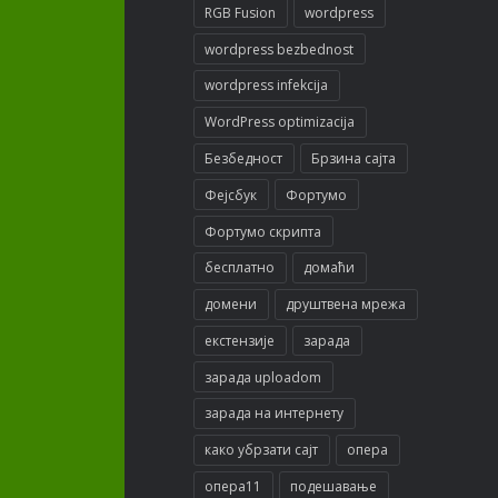
RGB Fusion
wordpress
wordpress bezbednost
wordpress infekcija
WordPress optimizacija
Безбедност
Брзина сајта
Фејсбук
Фортумо
Фортумо скрипта
бесплатно
домаћи
домени
друштвена мрежа
екстензије
зарада
зарада uploadom
зарада на интернету
како убрзати сајт
опера
опера11
подешавање