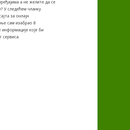
еђајима а не желите да се
у? У следећем чланку
ајта за онлајн
ање сам изабрао 8
е информације које би
 сервиса.