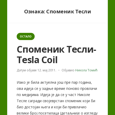
Ознака:
Споменик Тесли
Categories
ОСТАЛО
Споменик Тесли-
Tesla Coil
Датум објаве
12. мај 2011.
Објавио
Никола Томић
Иако је била актуелна још пре пар година,
ова идеја се у задње време поново провлачи
по медијима. Идеја је да се у част Николе
Тесле сагради својеврстан споменик који би
био достојан њега и који би привлачио
велики број посетилаца (детаљније о изгледу