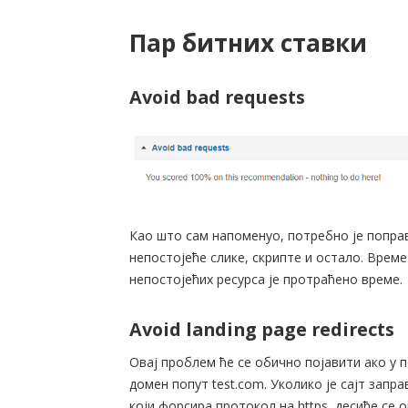
Пар битних ставки
Avoid bad requests
Као што сам напоменуо, потребно је попра
непостојеће слике, скрипте и остало. Вре
непостојећих ресурса је протраћено време.
Avoid landing page redirects
Овај проблем ће се обично појавити ако у 
домен попут test.com. Уколико је сајт запра
који форсира протокол на https, десиће се о