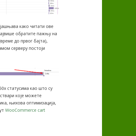
јашњава како читати ове
 највише обратите пажњу на
(време до првог бајта),
самом серверу постоји
 50х статусима као што су
д ствари које можете
ика, њихова оптимизација,
пут
WooCommerce cart