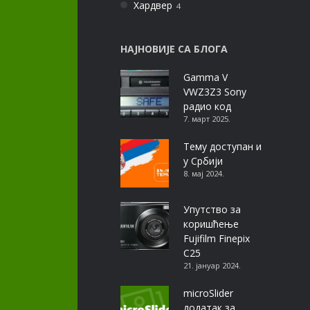
Хардвер
4
НАЈНОВИЈЕ СА БЛОГА
Gamma V
VWZ3Z3 Sony
радио код
7. март 2025.
Тему доступан и
у Србији
8. мај 2024.
Упутство за
коришћење
Fujifilm Finepix
C25
21. јануар 2024.
microSlider
додатак за