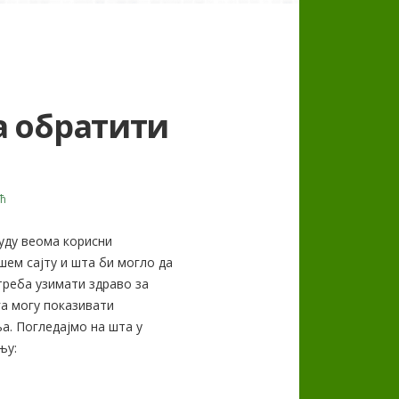
а обратити
ћ
буду веома корисни
шем сајту и шта би могло да
треба узимати здраво за
га могу показивати
ња. Погледајмо на шта у
њу: