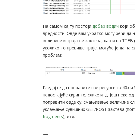
На самом сајту постоји
добар водич
који об
вредности. Овде вам укратко могу рећи да
величине и трајање захтева, као и на TTFB 
уколико то превише траје, могуће је да на 
проблем:
Гледајте да поправите све ресурсе са 40х и
недостајуће скрипте, слике итд. Још неке о
поправити овде су: смањивање величине сл
уклањање сувишних GET/POST захтева (по
fragments
), итд.