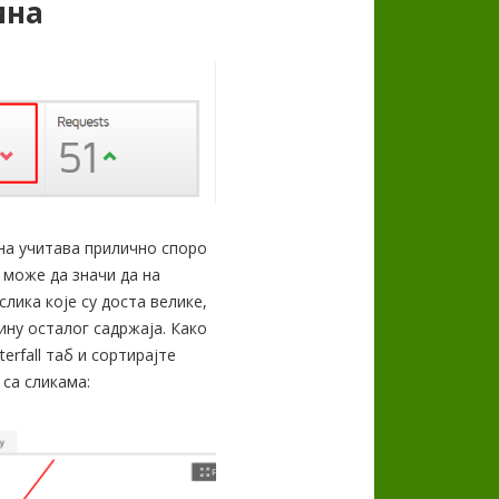
ина
на учитава прилично споро
о може да значи да на
слика које су доста велике,
ину осталог садржаја. Како
erfall таб и сортирајте
 са сликама: