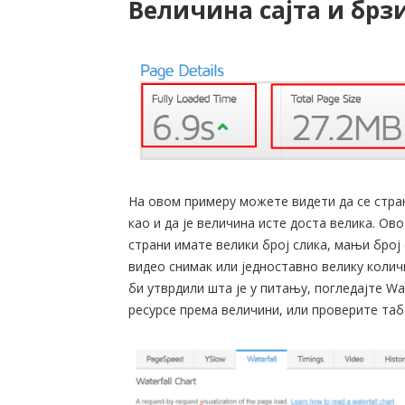
Величина сајта и брз
На овом примеру можете видети да се стра
као и да је величина исте доста велика. Ов
страни имате велики број слика, мањи број 
видео снимак или једноставно велику колич
би утврдили шта је у питању, погледајте Wat
ресурсе према величини, или проверите таб