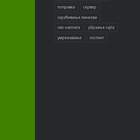
поправка
сервер
скраћивање линкова
смс наплата
убрзање сајта
умрежавање
хостинг