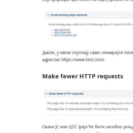
Дакле, у овом слулчају само скенирајте пон
адресом: https://www.test.com/.
Make fewer HTTP requests
Сваки ЈС или ЦСС фајл ће бити засебно укљу