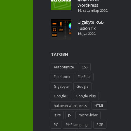
WordPress
16. децембар 2020.
Gigabyte RGB
Fusion fix
16. јул 2020.
ТАГОВИ
Autoptimize
CSS
Facebook
FileZilla
Gigabyte
Google
Google+
Google Plus
hakovan wordpress
HTML
iz.rs
JS
microSlider
PC
PHP language
RGB