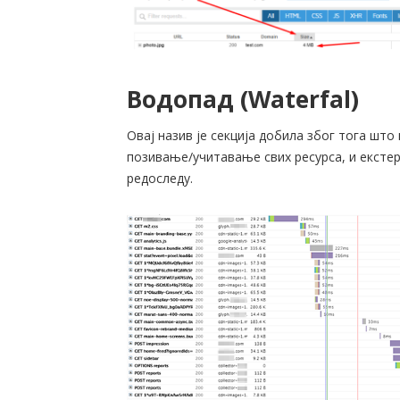
Водопад (Waterfal)
Овај назив је секција добила због тога што
позивање/учитавање свих ресурса, и екстер
редоследу.