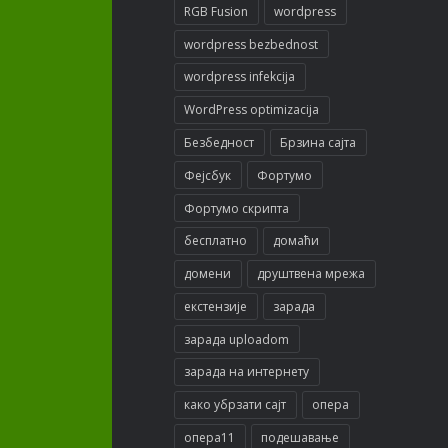
RGB Fusion
wordpress
wordpress bezbednost
wordpress infekcija
WordPress optimizacija
Безбедност
Брзина сајта
Фејсбук
Фортумо
Фортумо скрипта
бесплатно
домаћи
домени
друштвена мрежа
екстензије
зарада
зарада uploadom
зарада на интернету
како убрзати сајт
опера
опера11
подешавање