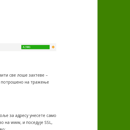
вити све лоше захтеве –
ме потрошено на тражење
поље за адресу унесете само
во на www, и поседује SSL,
во: