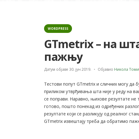
Categories
WORDPRESS
GTmetrix – на шт
пажњу
Датум објаве
30. јун 2019.
Објавио
Никола Томи
Тестови попут GTmetrix и сличних могу да 
приликом утврђивања шта није у реду на ва
се поправи. Наравно, њихове резултате не 
готово, пошто понекад из одређених разло
резултате који се разликују од реалног ста
GTmetrix извештају треба да обратимо паж