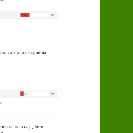
ово сајт али са правом
чен на ваш сајт, било