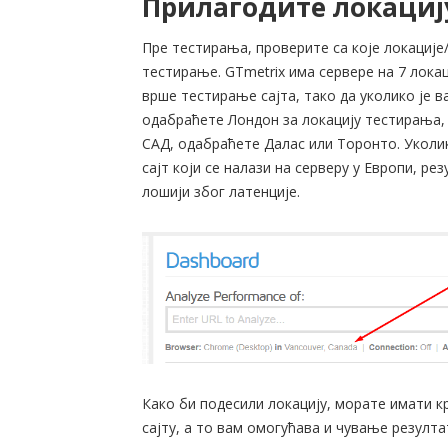
Прилагодите локациј
Пре тестирања, проверите са које локације
тестирање. GTmetrix има сервере на 7 локац
врше тестирање сајта, тако да уколико је в
одабраћете Лондон за локацију тестирања, 
САД, одабраћете Далас или Торонто. Уколик
сајт који се налази на серверу у Европи, ре
лошији због латенције.
Како би подесили локацију, морате имати к
сајту, а то вам омогућава и чување резулта