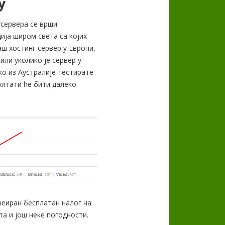
у
/сервера се врши
ија широм света са којих
аш хостинг сервер у Европи,
или уколико је сервер у
о из Аустралије тестирате
зултати ће бити далеко
реиран бесплатан налог на
та и још неке погодности.