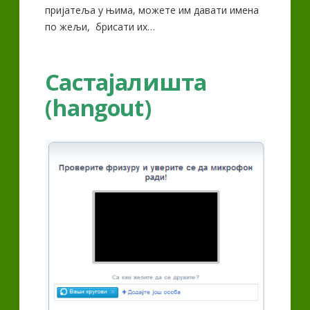
пријатеља у њима, можете им давати имена
по жељи, брисати их…
Састајалишта
(hangout)