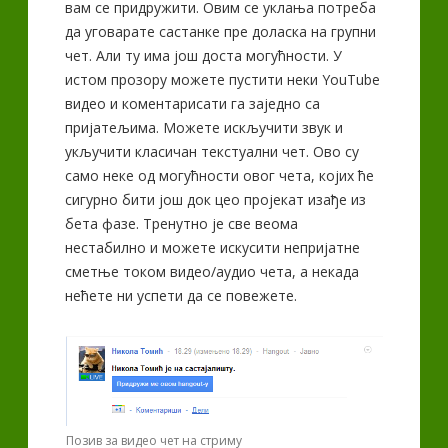
вам се придружити. Овим се уклања потреба
да уговарате састанке пре доласка на групни
чет. Али ту има још доста могућности. У
истом прозору можете пустити неки YouTube
видео и коментарисати га заједно са
пријатељима. Можете искључити звук и
укључити класичан текстуални чет. Ово су
само неке од могућности овог чета, којих ће
сигурно бити још док цео пројекат изађе из
бета фазе. Тренутно је све веома
нестабилно и можете искусити непријатне
сметње током видео/аудио чета, а некада
нећете ни успети да се повежете.
Позив за видео чет на стриму