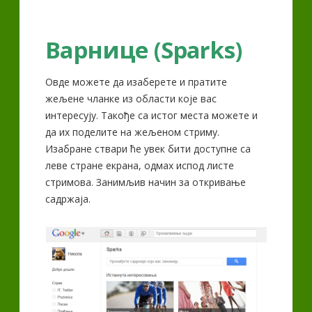
Варнице (Sparks)
Овде можете да изаберете и пратите
жељене чланке из области које вас
интересују. Такође са истог места можете и
да их поделите на жељеном стриму.
Изабране ствари ће увек бити доступне са
леве стране екрана, одмах испод листе
стримова. Занимљив начин за откривање
садржаја.