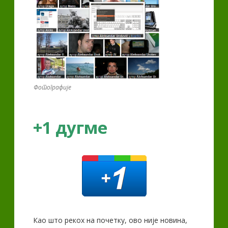
Фотографије
+1 дугме
Као што рекох на почетку, ово није новина,