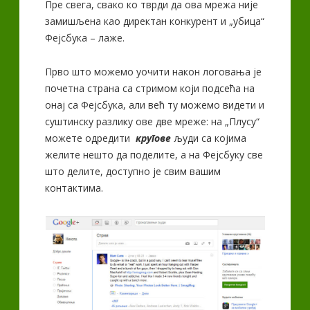
Пре свега, свако ко тврди да ова мрежа није
замишљена као директан конкурент и „убица“
Фејсбука – лаже.
Прво што можемо уочити након логовања је
почетна страна са стримом који подсећа на
онај са Фејсбука, али већ ту можемо видети и
суштинску разлику ове две мреже: на „Плусу“
можете одредити
кругове
људи са којима
желите нешто да поделите, а на Фејсбуку све
што делите, доступно је свим вашим
контактима.