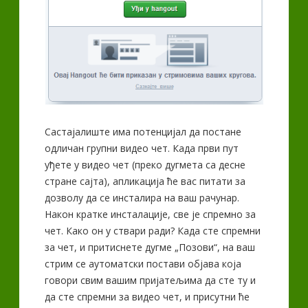
Састајалиште има потенцијал да постане
одличан групни видео чет. Када први пут
уђете у видео чет (преко дугмета са десне
стране сајта), апликација ће вас питати за
дозволу да се инсталира на ваш рачунар.
Након кратке инсталације, све је спремно за
чет. Како он у ствари ради? Када сте спремни
за чет, и притиснете дугме „Позови“, на ваш
стрим се аутоматски постави објава која
говори свим вашим пријатељима да сте ту и
да сте спремни за видео чет, и присутни ће