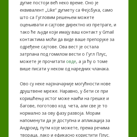
дугме постоји већ неко време. Оно је
еквивалент „Like“ дугмету са Фејсбука, само
што са Гугловим решењем можете
оцењивати и сајтове директно из претраге, и
тако ће људи који имају ваш контакт у Gmail
контактима моћи да виде ваше препоруке за
одређене сајтове. Ова вест је остала
затрпана под гомилом вести о Гугл Плус,
можете је прочитати
овде
, а ја ћу о томе
више писати у неком од наредних чланака.
Ово су неке најзначајније могућности нове
друштвене мреже. Наравно, у бети се при
коришћењу истог може наићи на грешке и
багове, поготово код чета, али све је то
нормално за ову фазу развоја. Морам
напоменути да је доступна и апликација за
Андроид, путм које можете, према речима
твораца, лако и ефикасно користити Плус.