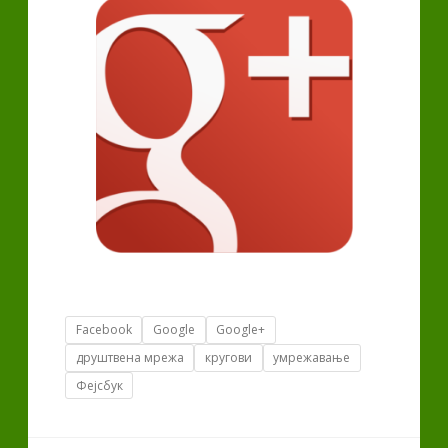
Tags
Facebook
Google
Google+
друштвена мрежа
кругови
умрежавање
Фејсбук