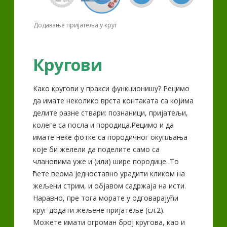
Додавање пријатеља у круг
Кругови
Како кругови у пракси функционишу? Рецимо
да имате неколико врста контаката са којима
делите разне ствари: познаници, пријатељи,
колеге са посла и породица.Рецимо и да
имате неке фотке са породичног окупљања
које би желели да поделите само са
члановима уже и (или) шире породице. То
ћете веома једноставно урадити кликом на
жељени стрим, и објавом садржаја на исти.
Наравно, пре тога морате у одговарајући
круг додати жељене пријатеље (сл.2).
Можете имати огроман број кругова, као и