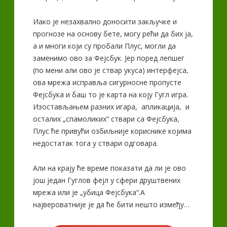
Иако је незахвално доносити закључке и
прогнозе на основу бете, могу рећи да бих ја,
а и многи који су пробали Плус, могли да
заменимо ово за Фејсбук. Јер поред лепшег
(по мени али ово је ствар укуса) интерфејса,
ова мрежа исправља сигурносне пропусте
Фејсбука и баш то је карта на коју Гугл игра.
Изостављањем разних игара, апликација, и
осталих „спамоликих“ ствари са Фејсбука,
Плус ће привући озбиљније кориснике којима
недостатак тога у ствари одговара.
Али на крају ће време показати да ли је ово
још један Гуглов фејл у сфери друштвених
мрежа или је „убица Фејсбука“.А
највероватније је да ће бити нешто између…