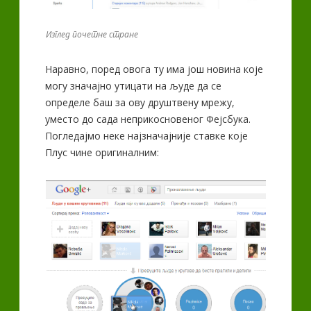
Изглед почетне стране
Наравно, поред овога ту има још новина које
могу значајно утицати на људе да се
определе баш за ову друштвену мрежу,
уместо до сада неприкосновеног Фејсбука.
Погледајмо неке најзначајније ставке које
Плус чине оригиналним: