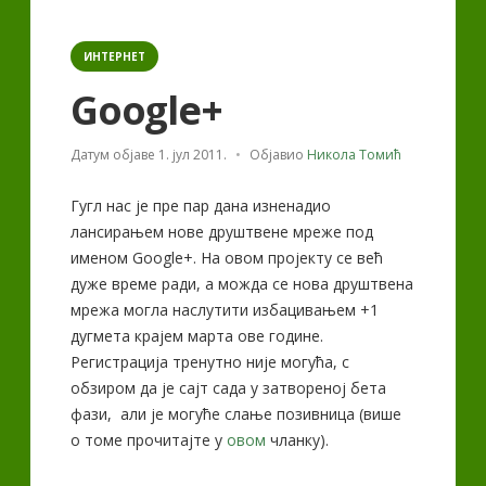
Categories
ИНТЕРНЕТ
Google+
Датум објаве
1. јул 2011.
Објавио
Никола Томић
Гугл нас је пре пар дана изненадио
лансирањем нове друштвене мреже под
именом Google+. На овом пројекту се већ
дуже време ради, а можда се нова друштвена
мрежа могла наслутити избацивањем +1
дугмета крајем марта ове године.
Регистрација тренутно није могућа, с
обзиром да је сајт сада у затвореној бета
фази, али је могуће слање позивница (више
о томе прочитајте у
овом
чланку).